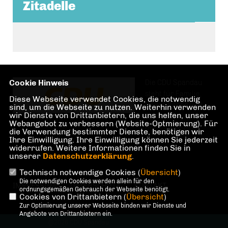
Zitadelle
Cookie Hinweis
Die CDU Spandau
steht für Familie,
Diese Webseite verwendet Cookies, die notwendig
Investitionen und
sind, um die Webseite zu nutzen. Weiterhin verwenden
wir Dienste von Drittanbietern, die uns helfen, unser
Teilhabe im und am
Webangebot zu verbessern (Website-Optmierung). Für
Berliner Bezirk
die Verwendung bestimmter Dienste, benötigen wir
Spandau.
Ihre Einwilligung. Ihre Einwilligung können Sie jederzeit
widerrufen. Weitere Informationen finden Sie in
unserer
Datenschutzerklärung
.
Technisch notwendige Cookies (
Übersicht
)
Die notwendigen Cookies werden allein für den
IMPRESSUM
DATENSCHUTZ
KONTAKT
ordnungsgemäßen Gebrauch der Webseite benötigt.
Cookies von Drittanbietern (
Übersicht
)
Zur Optimierung unserer Webseite binden wir Dienste und
Angebote von Drittanbietern ein.
@2026 CDU Spandau