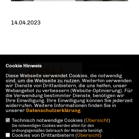
14.04.2023
Cookie Hinweis
Die CDU Spandau
steht für Familie,
Diese Webseite verwendet Cookies, die notwendig
Investitionen und
sind, um die Webseite zu nutzen. Weiterhin verwenden
wir Dienste von Drittanbietern, die uns helfen, unser
Teilhabe im und am
Webangebot zu verbessern (Website-Optmierung). Für
Berliner Bezirk
die Verwendung bestimmter Dienste, benötigen wir
Spandau.
Ihre Einwilligung. Ihre Einwilligung können Sie jederzeit
widerrufen. Weitere Informationen finden Sie in
unserer
Datenschutzerklärung
.
Technisch notwendige Cookies (
Übersicht
)
Die notwendigen Cookies werden allein für den
IMPRESSUM
DATENSCHUTZ
KONTAKT
ordnungsgemäßen Gebrauch der Webseite benötigt.
Cookies von Drittanbietern (
Übersicht
)