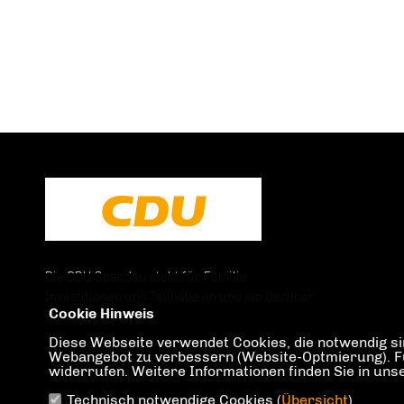
Die CDU Spandau steht für Familie,
Investitionen und Teilhabe im und am Berliner
Cookie Hinweis
Bezirk Spandau.
Diese Webseite verwendet Cookies, die notwendig sin
Webangebot zu verbessern (Website-Optmierung). Für 
widerrufen. Weitere Informationen finden Sie in un
Technisch notwendige Cookies (
Übersicht
)
IMPRESSUM
DATENSCHUTZ
KONTAKT