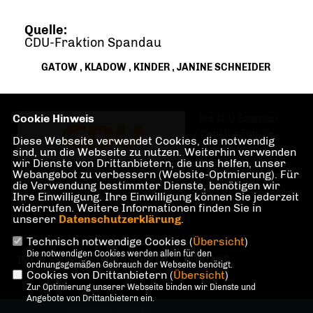
Quelle:
CDU-Fraktion Spandau
GATOW
,
KLADOW
,
KINDER
,
JANINE SCHNEIDER
Cookie Hinweis
Die CDU Spandau
steht für Familie,
Diese Webseite verwendet Cookies, die notwendig
Investitionen und
sind, um die Webseite zu nutzen. Weiterhin verwenden
wir Dienste von Drittanbietern, die uns helfen, unser
Teilhabe im und am
Webangebot zu verbessern (Website-Optmierung). Für
Berliner Bezirk
die Verwendung bestimmter Dienste, benötigen wir
Spandau.
Ihre Einwilligung. Ihre Einwilligung können Sie jederzeit
widerrufen. Weitere Informationen finden Sie in
unserer
Datenschutzerklärung
.
Technisch notwendige Cookies (
Übersicht
)
Die notwendigen Cookies werden allein für den
IMPRESSUM
DATENSCHUTZ
KONTAKT
ordnungsgemäßen Gebrauch der Webseite benötigt.
Cookies von Drittanbietern (
Übersicht
)
Zur Optimierung unserer Webseite binden wir Dienste und
Angebote von Drittanbietern ein.
@2026 CDU Spandau