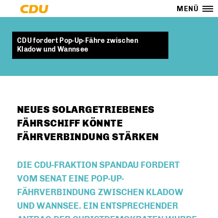
MENÜ
CDU fordert Pop-Up-Fähre zwischen
Kladow und Wannsee
NEUES SOLARGETRIEBENES
FÄHRSCHIFF KÖNNTE
FÄHRVERBINDUNG STÄRKEN
DIE CDU-FRAKTION SPANDAU FORDERT
VOM SENAT EINE POP-UP-
FÄHRVERBINDUNG ZWISCHEN KLADOW
UND WANNSEE. EIN ENTSPRECHENDER