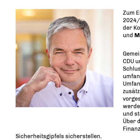
Zum E
2024/2
der Ko
und
M
Gemei
CDU u
Schlus
umfang
Umfang
zusätz
vorge
werden
und st
Über d
Finan
Sicherheitsgipfels sicherstellen.