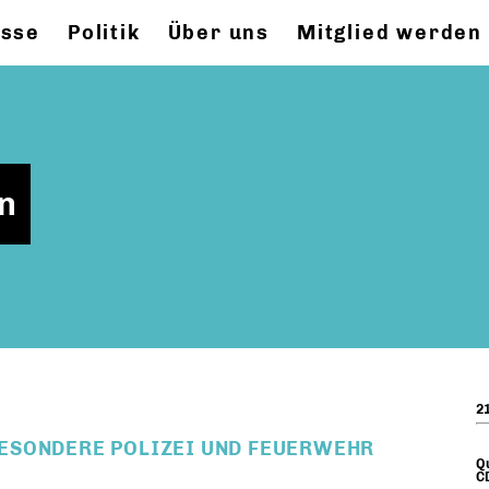
esse
Politik
Über uns
Mitglied werden
in
21
ESONDERE POLIZEI UND FEUERWEHR
Qu
CD