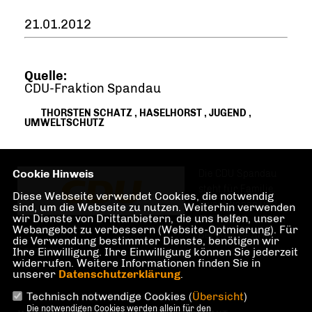
21.01.2012
Quelle:
CDU-Fraktion Spandau
THORSTEN SCHATZ
,
HASELHORST
,
JUGEND
,
UMWELTSCHUTZ
Cookie Hinweis
Die CDU Spandau
steht für Familie,
Diese Webseite verwendet Cookies, die notwendig
Investitionen und
sind, um die Webseite zu nutzen. Weiterhin verwenden
wir Dienste von Drittanbietern, die uns helfen, unser
Teilhabe im und am
Webangebot zu verbessern (Website-Optmierung). Für
Berliner Bezirk
die Verwendung bestimmter Dienste, benötigen wir
Spandau.
Ihre Einwilligung. Ihre Einwilligung können Sie jederzeit
widerrufen. Weitere Informationen finden Sie in
unserer
Datenschutzerklärung
.
Technisch notwendige Cookies (
Übersicht
)
Die notwendigen Cookies werden allein für den