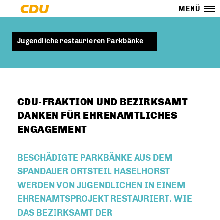
MENÜ
Jugendliche restaurieren Parkbänke
CDU-FRAKTION UND BEZIRKSAMT
DANKEN FÜR EHRENAMTLICHES
ENGAGEMENT
BESCHÄDIGTE PARKBÄNKE AUS DEM
SPANDAUER ORTSTEIL HASELHORST
WERDEN VON JUGENDLICHEN IN EINEM
EHRENAMTSPROJEKT RESTAURIERT. WIE
DAS BEZIRKSAMT DER