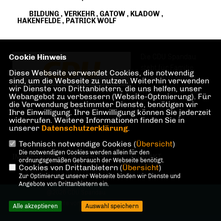
BILDUNG
,
VERKEHR
,
GATOW
,
KLADOW
,
HAKENFELDE
,
PATRICK WOLF
Cookie Hinweis
Die CDU Spandau
steht für Familie,
Diese Webseite verwendet Cookies, die notwendig
Investitionen und
sind, um die Webseite zu nutzen. Weiterhin verwenden
wir Dienste von Drittanbietern, die uns helfen, unser
Teilhabe im und am
Webangebot zu verbessern (Website-Optmierung). Für
Berliner Bezirk
die Verwendung bestimmter Dienste, benötigen wir
Spandau.
Ihre Einwilligung. Ihre Einwilligung können Sie jederzeit
widerrufen. Weitere Informationen finden Sie in
unserer
Datenschutzerklärung
.
Technisch notwendige Cookies (
Übersicht
)
Die notwendigen Cookies werden allein für den
IMPRESSUM
DATENSCHUTZ
KONTAKT
ordnungsgemäßen Gebrauch der Webseite benötigt.
Cookies von Drittanbietern (
Übersicht
)
Zur Optimierung unserer Webseite binden wir Dienste und
Angebote von Drittanbietern ein.
@2026 CDU Spandau
Alle Rechte vorbehalten.
Alle akzeptieren
Auswahl speichern