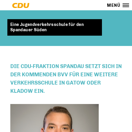
MENÜ
Eine Jugendverkehrsschule für den
Spandauer Süden
DIE CDU-FRAKTION SPANDAU SETZT SICH IN
DER KOMMENDEN BVV FÜR EINE WEITERE
VERKEHRSSCHULE IN GATOW ODER
KLADOW EIN.