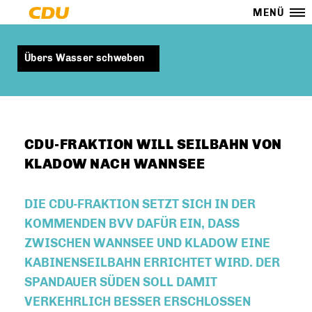
MENÜ
Übers Wasser schweben
CDU-FRAKTION WILL SEILBAHN VON
KLADOW NACH WANNSEE
DIE CDU-FRAKTION SETZT SICH IN DER
KOMMENDEN BVV DAFÜR EIN, DASS
ZWISCHEN WANNSEE UND KLADOW EINE
KABINENSEILBAHN ERRICHTET WIRD. DER
SPANDAUER SÜDEN SOLL DAMIT
VERKEHRLICH BESSER ERSCHLOSSEN