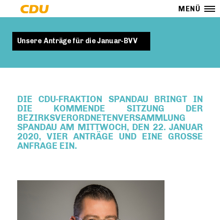
MENÜ
Unsere Anträge für die Januar-BVV
DIE CDU-FRAKTION SPANDAU BRINGT IN
DIE KOMMENDE SITZUNG DER
BEZIRKSVERORDNETENVERSAMMLUNG
SPANDAU AM MITTWOCH, DEN 22. JANUAR
2020, VIER ANTRÄGE UND EINE GROSSE A
NFRAGE EIN.