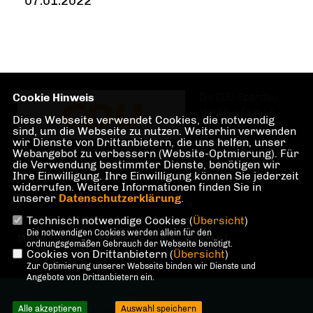
07.01.2022
Cookie Hinweis
Die CDU Spandau
steht für Familie,
Diese Webseite verwendet Cookies, die notwendig
Investitionen und
sind, um die Webseite zu nutzen. Weiterhin verwenden
wir Dienste von Drittanbietern, die uns helfen, unser
Teilhabe im und am
Webangebot zu verbessern (Website-Optmierung). Für
Berliner Bezirk
die Verwendung bestimmter Dienste, benötigen wir
Spandau.
Ihre Einwilligung. Ihre Einwilligung können Sie jederzeit
widerrufen. Weitere Informationen finden Sie in
unserer
Datenschutzerklärung
.
Technisch notwendige Cookies (
Übersicht
)
Die notwendigen Cookies werden allein für den
IMPRESSUM
DATENSCHUTZ
KONTAKT
ordnungsgemäßen Gebrauch der Webseite benötigt.
Cookies von Drittanbietern (
Übersicht
)
Zur Optimierung unserer Webseite binden wir Dienste und
Angebote von Drittanbietern ein.
@2026 CDU Spandau
Alle Rechte vorbehalten.
Alle akzeptieren
Auswahl speichern